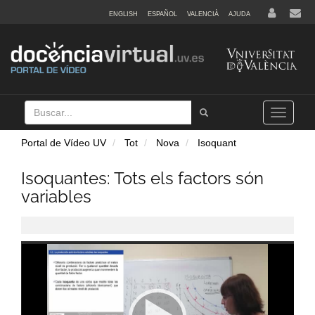
ENGLISH
ESPAÑOL
VALENCIÀ
AJUDA
Buscar
Tramet
Toggle
navigation
Portal de Vídeo UV
Tot
Nova
Isoquant
Isoquantes: Tots els factors són
variables