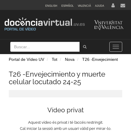
ENGLISH
ESPAÑOL
VALENCIÀ
AJUDA
Buscar
Tramet
Toggle
navigation
Portal de Vídeo UV
Tot
Nova
T26 -Envejecimient
T26 -Envejecimiento y muerte
celular locutado 24-25