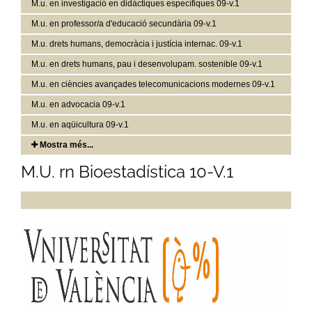
M.u. en investigació en didàctiques específiques 09-v.1
M.u. en professor/a d'educació secundària 09-v.1
M.u. drets humans, democràcia i justícia internac. 09-v.1
M.u. en drets humans, pau i desenvolupam. sostenible 09-v.1
M.u. en ciències avançades telecomunicacions modernes 09-v.1
M.u. en advocacia 09-v.1
M.u. en aqüicultura 09-v.1
Mostra més...
M.U. rn Bioestadística 10-V.1