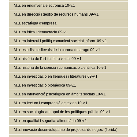
M.u. en enginyeria electrònica 10-v.1
M.u. en direcció i gestió de recursos humans 09-v.1
M.u. estratègia d'empresa
M.u. en ètica i democràcia 09-v.1
M.u. en intercul i polítiq comunicat societat inform. 09-v.1
M.u. estudis medievals de la corona de aragó 09-v.1
M.u. història de l'art i cultura visual 09-v.1
M.u. història de la ciència i comunicació científica 10-v.1
M.u. en investigació en llengües i literatures 09-v.1
M.u. en investigació biomèdica 09-v.1
M.u. en intervenció psicològica en àmbits socials 10-v.1
M.u. en lectura i comprensió de textos 10-v.1
M.u. en sociologia-antropol de les polítiques públiq. 09-v.1
M.u. en qualitat i seguritat alimentària 09-v.1
M.u.innovació desenvolupame de projectes de negoci (florida)