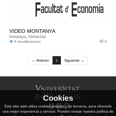
VIDEO MONTANYA
himalaya, Himachal
9
visualitzacions
0
(current)
← Anterior
1
Siguiente →
Cookies
Este sitio web utiliza cookies propias y de terceros, para ofrecerle
una mejor experiencia y servicio. Puedes revisar nuestra política de