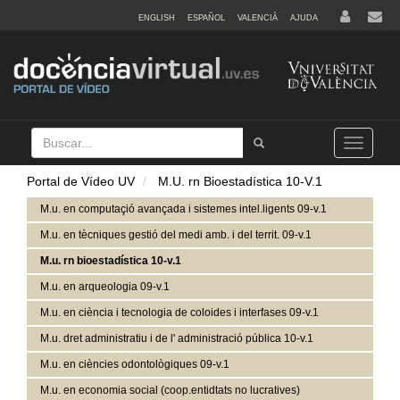
ENGLISH
ESPAÑOL
VALENCIÀ
AJUDA
Buscar
Tramet
Toggle
navigation
Portal de Vídeo UV
M.U. rn Bioestadística 10-V.1
M.u. en computaçió avançada i sistemes intel.ligents 09-v.1
M.u. en tècniques gestió del medi amb. i del territ. 09-v.1
M.u. rn bioestadística 10-v.1
M.u. en arqueologia 09-v.1
M.u. en ciència i tecnologia de coloides i interfases 09-v.1
M.u. dret administratiu i de l' administració pública 10-v.1
M.u. en ciències odontològiques 09-v.1
M.u. en economia social (coop.entidtats no lucratives)