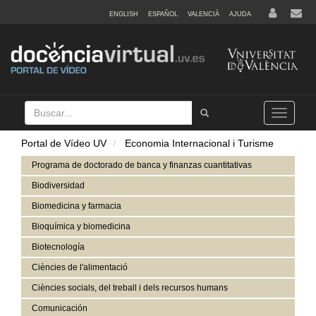
ENGLISH
ESPAÑOL
VALENCIÀ
AJUDA
Buscar
Tramet
Toggle
navigation
Portal de Vídeo UV
Economia Internacional i Turisme
Programa de doctorado de banca y finanzas cuantitativas
Biodiversidad
Biomedicina y farmacia
Bioquímica y biomedicina
Biotecnología
Ciències de l'alimentació
Ciències socials, del treball i dels recursos humans
Comunicación