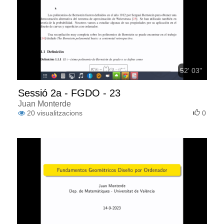
52' 03''
Sessió 2a - FGDO - 23
Juan Monterde
20
visualitzacions
0