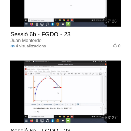
37' 26''
Sessió 6b - FGDO - 23
Juan Monterde
4
visualitzacions
0
53' 27''
Sessió 6a - FGDO - 23