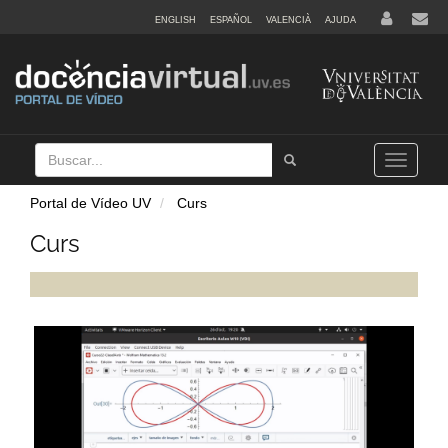
ENGLISH
ESPAÑOL
VALENCIÀ
AJUDA
Buscar
Tramet
Toggle
navigation
Portal de Vídeo UV
Curs
Curs