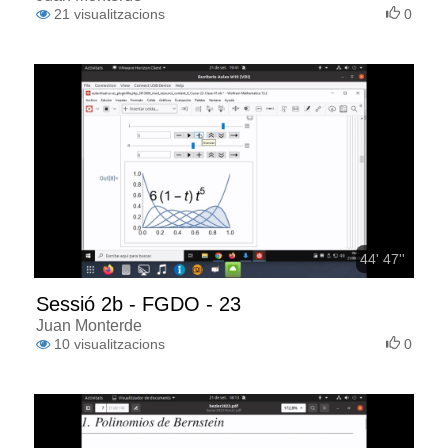
21
visualitzacions
0
44' 47''
Sessió 2b - FGDO - 23
Juan Monterde
10
visualitzacions
0