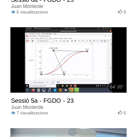
Juan Monterde
6
visualitzacions
0
54' 20''
Sessió 5a - FGDO - 23
Juan Monterde
7
visualitzacions
0