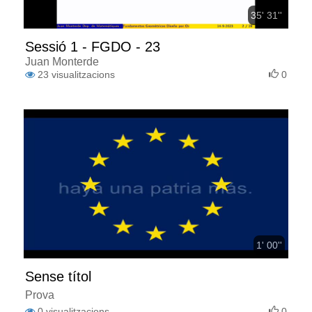
35' 31''
Sessió 1 - FGDO - 23
Juan Monterde
23
visualitzacions
0
1' 00''
Sense títol
Prova
0
visualitzacions
0