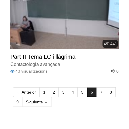
49' 44''
Part II Tema LC i llàgrima
Contactologia avançada
43
visualitzacions
0
(current)
← Anterior
1
2
3
4
5
6
7
8
9
Siguiente →