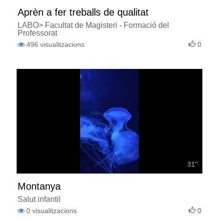
Aprèn a fer treballs de qualitat
LABO> Facultat de Magisteri - Formació del
Professorat
496
visualitzacions
0
31''
Montanya
Salut infantil
0
visualitzacions
0