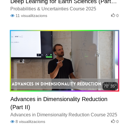
Deep Learning for Earth Sciences (Part
III)
Probabilities & Uncertainties Course 2025
11
visualitzacions
0
70' 35''
Advances in Dimensionality Reduction
(Part II)
Advances in Dimensionality Reduction Course 2025
8
visualitzacions
0