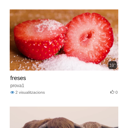
10''
freses
prova1
2
visualitzacions
0