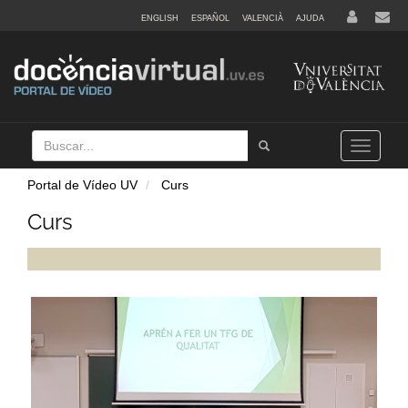
ENGLISH
ESPAÑOL
VALENCIÀ
AJUDA
Buscar
Tramet
Toggle
navigation
Portal de Vídeo UV
Curs
Curs