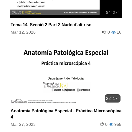
94' 27''
Tema 14. Secció 2 Part 2 Nadó d'alt risc
Mar 12, 2026
0
16
22' 17''
Anatomia Patològica Especial - Pràctica Microscòpica
4
Mar 27, 2023
0
955