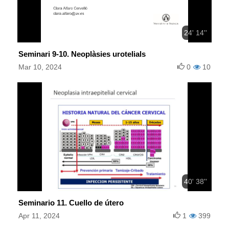
24' 14''
Seminari 9-10. Neoplàsies urotelials
Mar 10, 2024
0
10
40' 38''
Seminario 11. Cuello de útero
Apr 11, 2024
1
399