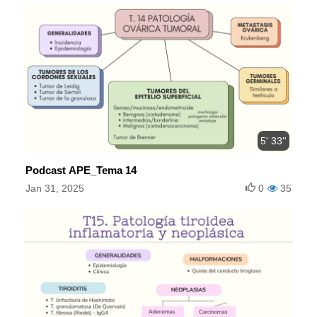
5' 33''
Podcast APE_Tema 14
Jan 31, 2025
0
35