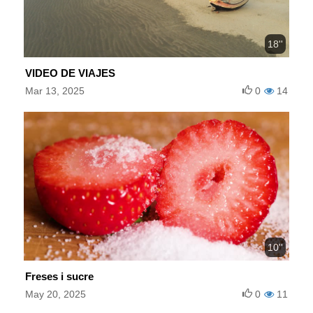
18''
VIDEO DE VIAJES
Mar 13, 2025
0
14
10''
Freses i sucre
May 20, 2025
0
11