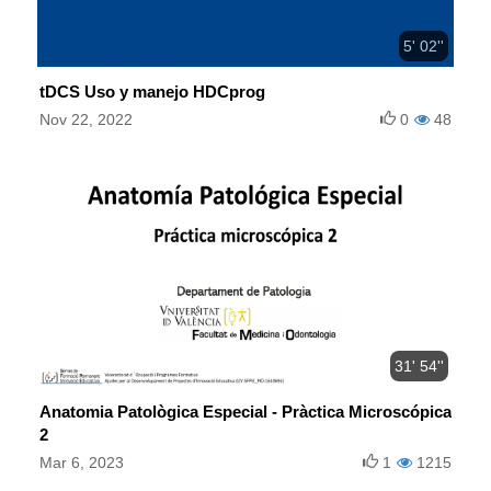
5' 02''
tDCS Uso y manejo HDCprog
Nov 22, 2022
0
48
31' 54''
Anatomia Patològica Especial - Pràctica Microscópica
2
Mar 6, 2023
1
1215