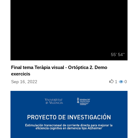
55' 54''
Final tema Teràpia visual - Ortóptica 2. Demo
exercicis
Sep 16, 2022
1
0