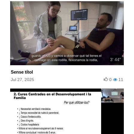
3' 44''
Sense títol
Jul 27, 2025
0
11