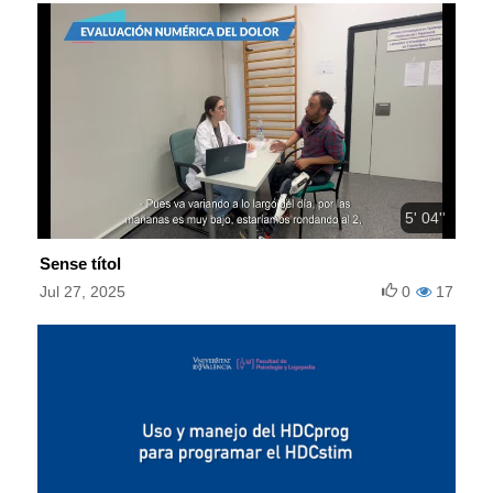
5' 04''
Sense títol
Jul 27, 2025
0
17