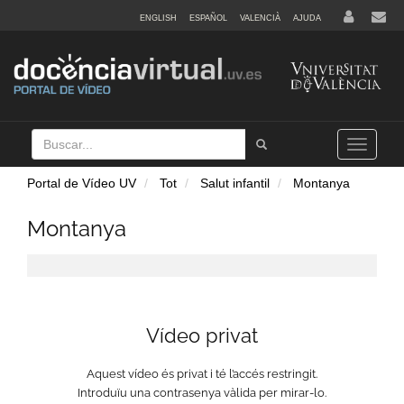
ENGLISH
ESPAÑOL
VALENCIÀ
AJUDA
Buscar
Tramet
Toggle
navigation
Portal de Vídeo UV
Tot
Salut infantil
Montanya
Montanya