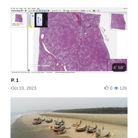
4' 58''
P. 1
Oct 10, 2023
0
126