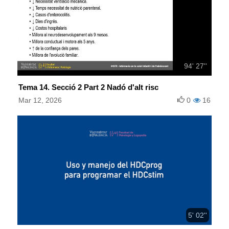
94' 27''
Tema 14. Secció 2 Part 2 Nadó d'alt risc
Mar 12, 2026
0
16
5' 02''