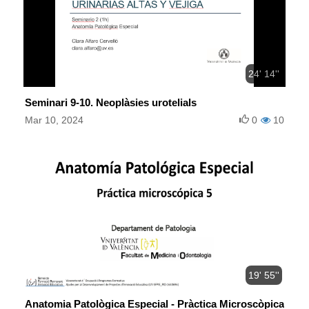
24' 14''
Seminari 9-10. Neoplàsies urotelials
Mar 10, 2024
0
10
19' 55''
Anatomia Patològica Especial - Pràctica Microscòpica