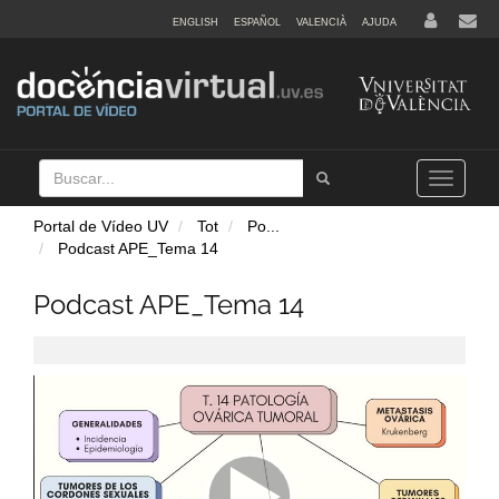
ENGLISH
ESPAÑOL
VALENCIÀ
AJUDA
Buscar
Tramet
Toggle
navigation
Portal de Vídeo UV
Tot
Po
...
Podcast APE_Tema 14
Podcast APE_Tema 14