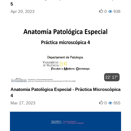
5
Apr 20, 2023
0
938
22' 17''
Anatomia Patològica Especial - Pràctica Microscòpica
4
Mar 27, 2023
0
955