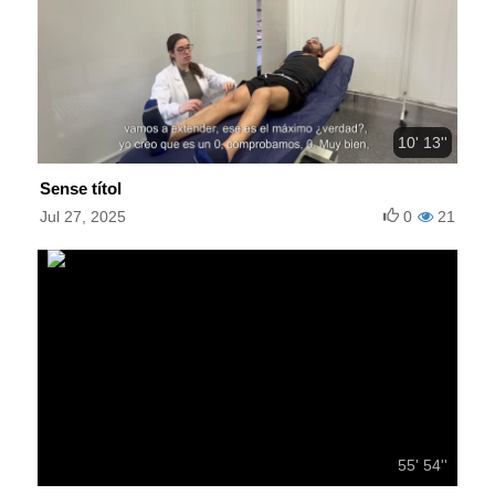
10' 13''
Sense títol
Jul 27, 2025
0
21
55' 54''