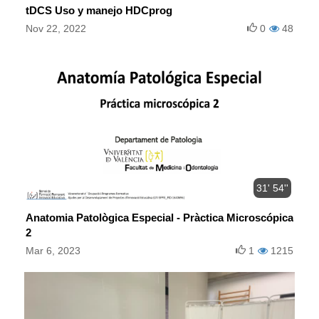
tDCS Uso y manejo HDCprog
Nov 22, 2022
0
48
31' 54''
Anatomia Patològica Especial - Pràctica Microscópica
2
Mar 6, 2023
1
1215