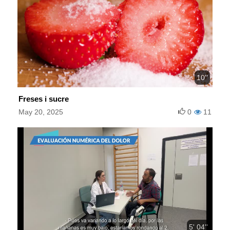
10''
Freses i sucre
May 20, 2025
0
11
5' 04''