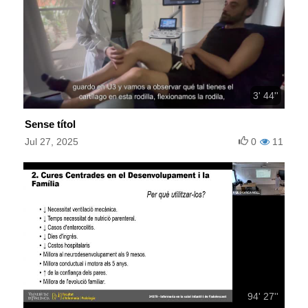
3' 44''
Sense títol
Jul 27, 2025
0
11
94' 27''