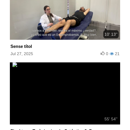
10' 13''
Sense títol
Jul 27, 2025
0
21
55' 54''