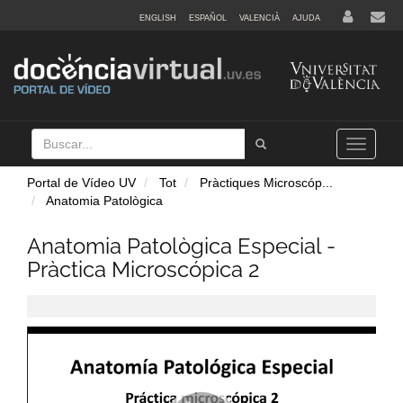
ENGLISH
ESPAÑOL
VALENCIÀ
AJUDA
Buscar
Tramet
Toggle
navigation
Portal de Vídeo UV
Tot
Pràctiques Microscóp
...
Anatomia Patològica
Anatomia Patològica Especial -
Pràctica Microscópica 2