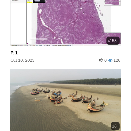
4' 58''
P. 1
Oct 10, 2023
0
126
18''