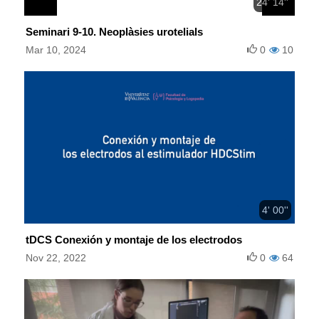
24' 14''
Seminari 9-10. Neoplàsies urotelials
Mar 10, 2024
0
10
4' 00''
tDCS Conexión y montaje de los electrodos
Nov 22, 2022
0
64