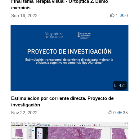
Final tema Teràpia visual - Ortóptica 2. Demo
exercicis
Sep 16, 2022
1
0
5' 42''
Estimulacion por corriente directa. Proyecto de
investigación
Nov 22, 2022
0
35