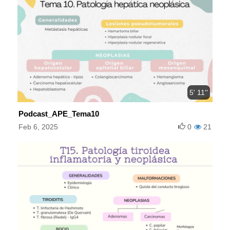
5' 11''
Podcast_APE_Tema10
Feb 6, 2025
0
21