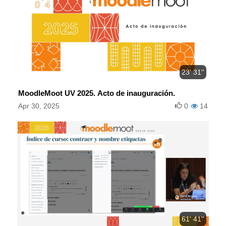
23' 31''
MoodleMoot UV 2025. Acto de inauguración.
Apr 30, 2025
0
14
61' 41''