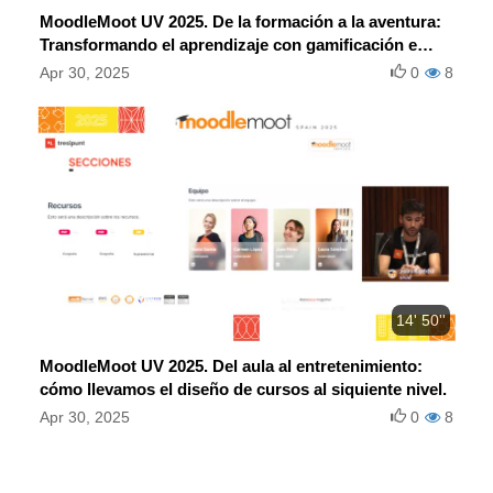
MoodleMoot UV 2025. De la formación a la aventura:
Transformando el aprendizaje con gamificación e
interactividad en Moodle.
Apr 30, 2025
0
8
14' 50''
MoodleMoot UV 2025. Del aula al entretenimiento:
cómo llevamos el diseño de cursos al siquiente nivel.
Apr 30, 2025
0
8