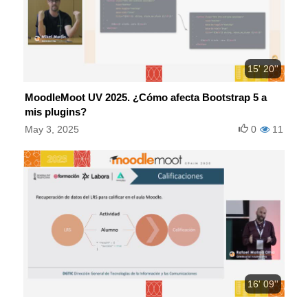
15' 20''
MoodleMoot UV 2025. ¿Cómo afecta Bootstrap 5 a
mis plugins?
May 3, 2025
0
11
16' 09''