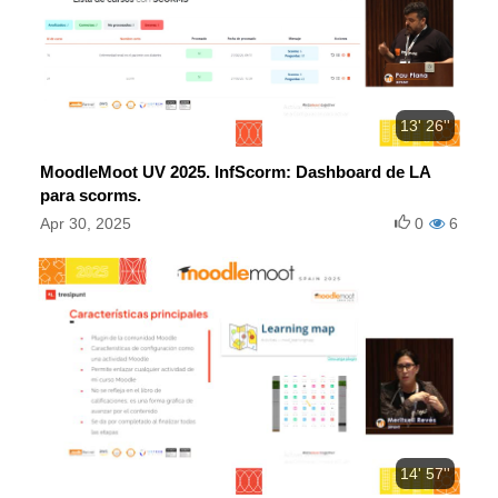
13' 26''
MoodleMoot UV 2025. InfScorm: Dashboard de LA
para scorms.
Apr 30, 2025
0
6
14' 57''