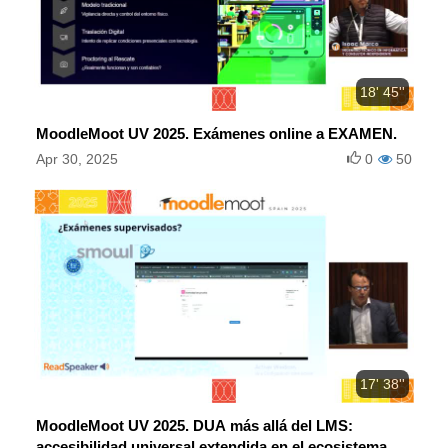
18' 45''
MoodleMoot UV 2025. Exámenes online a EXAMEN.
Apr 30, 2025
0
50
17' 38''
MoodleMoot UV 2025. DUA más allá del LMS:
accesibilidad universal extendida en el ecosistema