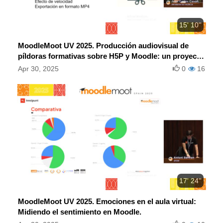
15' 10''
MoodleMoot UV 2025. Producción audiovisual de
píldoras formativas sobre H5P y Moodle: un proyecto
de innovación en la UV.
Apr 30, 2025
0
16
17' 24''
MoodleMoot UV 2025. Emociones en el aula virtual:
Midiendo el sentimiento en Moodle.