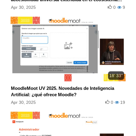
Moodle.
Apr 30, 2025
0
9
18' 33''
MoodleMoot UV 2025. Novedades de Inteligencia
Artificial: ¿qué ofrece Moodle?
Apr 30, 2025
0
19