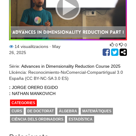
0
0
14 visualitzacions
· May
26, 2025
Sèrie:
Advances in Dimensionality Reduction Course 2025
Llicència: Reconocimiento-NoComercial-CompartirIgual 3.0
España (CC BY-NC-SA 3.0 ES)
:
JORGE ORERO EGIDO
:
NATHAN MANKOVICH
CATEGORIES
CURS
DE DOCTORAT
ÀLGEBRA
MATEMÀTIQUES
CIÈNCIA DELS ORDINADORS
ESTADÍSTICA