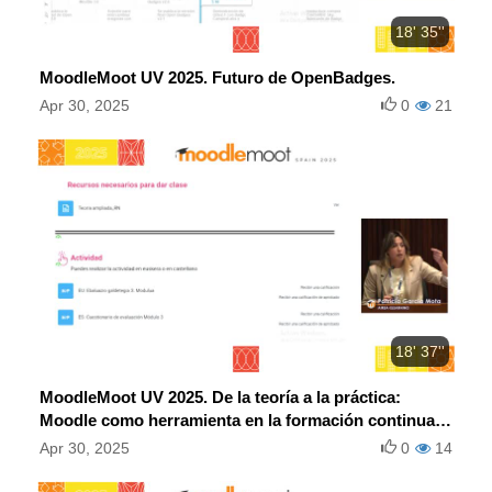
18' 35''
MoodleMoot UV 2025. Futuro de OpenBadges.
Apr 30, 2025
0
21
18' 37''
MoodleMoot UV 2025. De la teoría a la práctica:
Moodle como herramienta en la formación continua
universitaria.
Apr 30, 2025
0
14