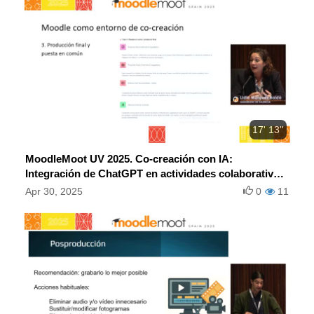
17' 13''
MoodleMoot UV 2025. Co-creación con IA:
Integración de ChatGPT en actividades colaborativas
en Moodle para potenciar la creatividad del
Apr 30, 2025
0
11
alumnado.