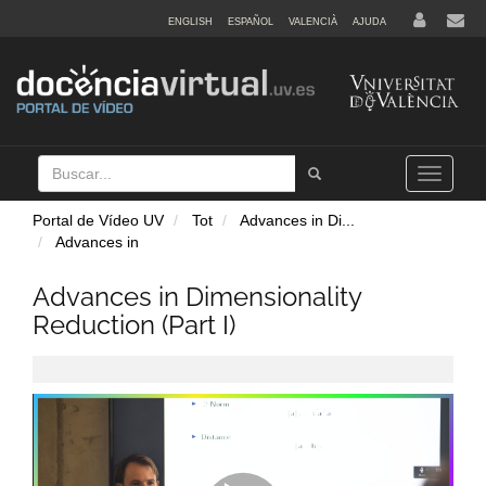
ENGLISH
ESPAÑOL
VALENCIÀ
AJUDA
Buscar
Tramet
Toggle
navigation
Portal de Vídeo UV
Tot
Advances in Di
...
Advances in
Advances in Dimensionality
Reduction (Part I)