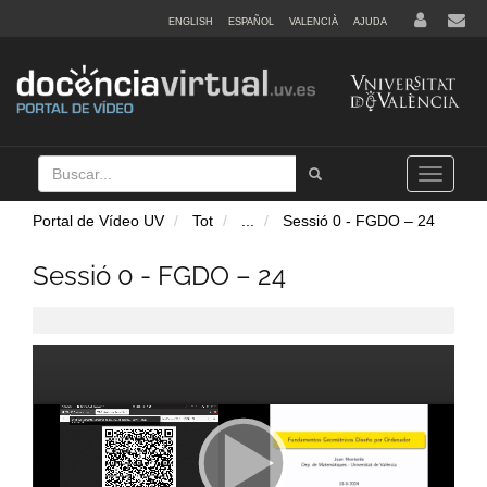
ENGLISH
ESPAÑOL
VALENCIÀ
AJUDA
Buscar
Tramet
Toggle
navigation
Portal de Vídeo UV
Tot
...
Sessió 0 - FGDO – 24
Sessió 0 - FGDO – 24