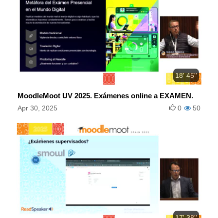
18' 45''
MoodleMoot UV 2025. Exámenes online a EXAMEN.
Apr 30, 2025
0
50
17' 38''