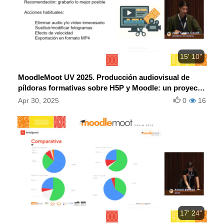
15' 10''
MoodleMoot UV 2025. Producción audiovisual de
píldoras formativas sobre H5P y Moodle: un proyecto
de innovación en la UV.
Apr 30, 2025
0
16
17' 24''