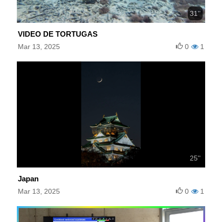
31''
VIDEO DE TORTUGAS
Mar 13, 2025
0
1
25''
Japan
Mar 13, 2025
0
1