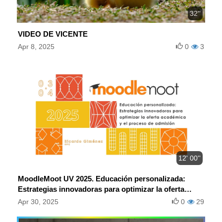
32''
VIDEO DE VICENTE
Apr 8, 2025
0
3
12' 00''
MoodleMoot UV 2025. Educación personalizada:
Estrategias innovadoras para optimizar la oferta
académica y el proceso de admisión.
Apr 30, 2025
0
29