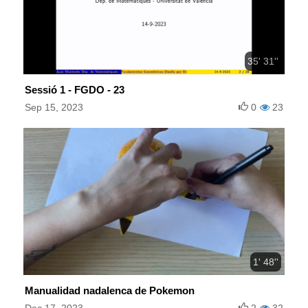
35' 31''
Sessió 1 - FGDO - 23
Sep 15, 2023
0
23
1' 48''
Manualidad nadalenca de Pokemon