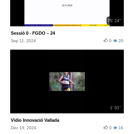
75' 24''
Sessió 0 - FGDO – 24
Sep 11, 2024
0
20
1' 01''
Vidio Innovació Vallada
Dec 19, 2024
0
16