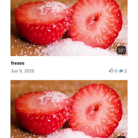
10''
freses
Jun 9, 2025
0
2