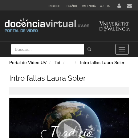
ENGLISH
ESPAÑOL
VALENCIÀ
AJUDA
Buscar
Tramet
Toggle
navigation
Portal de Vídeo UV
Tot
...
Intro fallas Laura Soler
Intro fallas Laura Soler