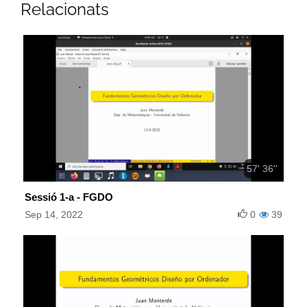
Relacionats
57' 36''
Sessió 1-a - FGDO
Sep 14, 2022
0
39