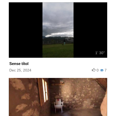
1' 30''
Sense títol
Dec 25, 2024
0
7