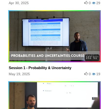
académica y el proceso de admisión.
Apr 30, 2025
0
29
151' 51''
Session 1 - Probability & Uncertainty
May 19, 2025
0
19