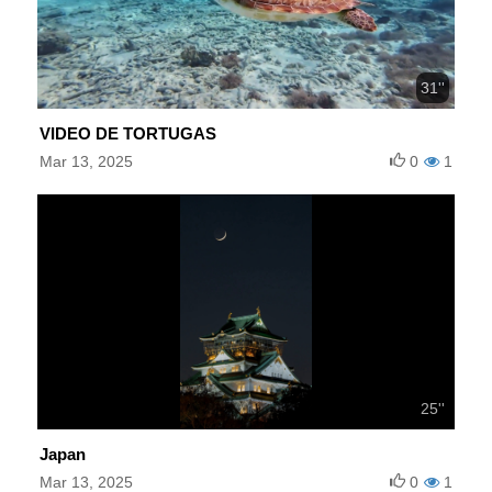
31''
VIDEO DE TORTUGAS
Mar 13, 2025
0
1
25''
Japan
Mar 13, 2025
0
1