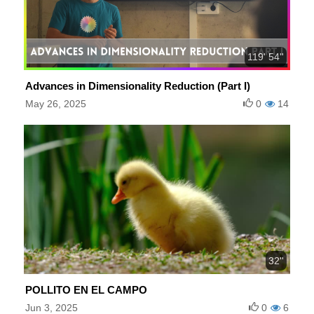
119' 54''
Advances in Dimensionality Reduction (Part I)
May 26, 2025
0
14
32''
POLLITO EN EL CAMPO
Jun 3, 2025
0
6