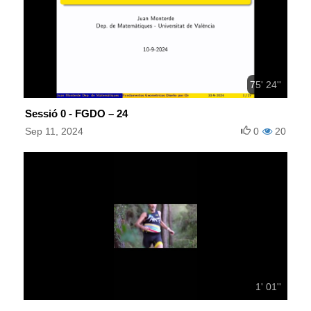
75' 24''
Sessió 0 - FGDO – 24
Sep 11, 2024
0
20
1' 01''