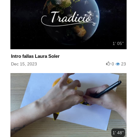
1' 05''
Intro fallas Laura Soler
Dec 15, 2023
0
23
1' 48''