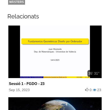
MÀSTERS
Relacionats
35' 31''
Sessió 1 - FGDO - 23
Sep 15, 2023
0
23