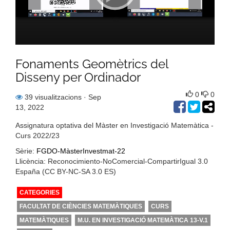
Fonaments Geomètrics del
Disseny per Ordinador
0
0
39 visualitzacions
· Sep
13, 2022
Assignatura optativa del Màster en Investigació Matemàtica -
Curs 2022/23
Sèrie:
FGDO-MàsterInvestmat-22
Llicència: Reconocimiento-NoComercial-CompartirIgual 3.0
España (CC BY-NC-SA 3.0 ES)
CATEGORIES
FACULTAT DE CIÈNCIES MATEMÀTIQUES
CURS
MATEMÀTIQUES
M.U. EN INVESTIGACIÓ MATEMÀTICA 13-V.1