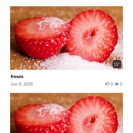
10''
freses
Jun 9, 2025
0
2