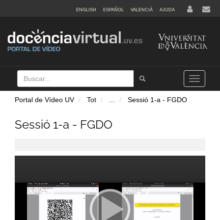
ENGLISH
ESPAÑOL
VALENCIÀ
AJUDA
Buscar
Tramet
Toggle
navigation
Portal de Vídeo UV
Tot
...
Sessió 1-a - FGDO
Sessió 1-a - FGDO