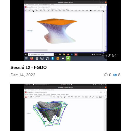
70' 54''
Sessió 12 - FGDO
Dec 14, 2022
0
8