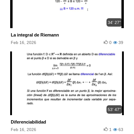
34' 27''
La integral de Riemann
Feb 16, 2026
0
39
53' 47''
Diferenciabilidad
Feb 16, 2026
1
63