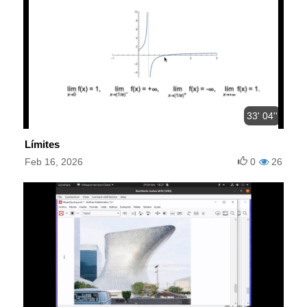
33' 04''
Límites
Feb 16, 2026
0
26