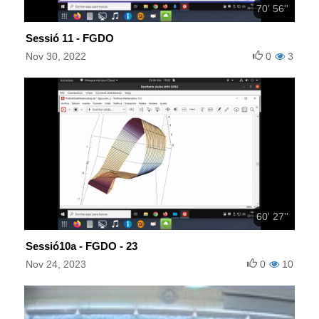
70' 56''
Sessió 11 - FGDO
Nov 30, 2022
0
3
60' 27''
Sessió10a - FGDO - 23
Nov 24, 2023
0
10