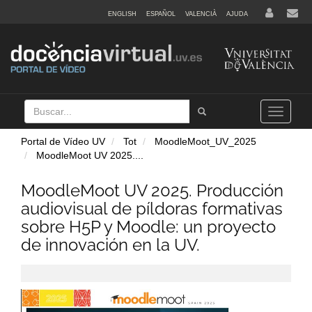
ENGLISH
ESPAÑOL
VALENCIÀ
AJUDA
Buscar
Tramet
Toggle
navigation
Portal de Vídeo UV
Tot
MoodleMoot_UV_2025
MoodleMoot UV 2025.
...
MoodleMoot UV 2025. Producción
audiovisual de píldoras formativas
sobre H5P y Moodle: un proyecto
de innovación en la UV.