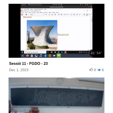
41' 54''
Sessió 11 - FGDO - 23
Dec 1, 2023
0
6