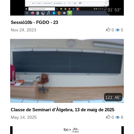
31' 53''
Sessió10b - FGDO - 23
Nov 24, 2023
0
5
121' 46''
Classe de Seminari d'Àlgebra, 13 de maig de 2025
May 14, 2025
0
8