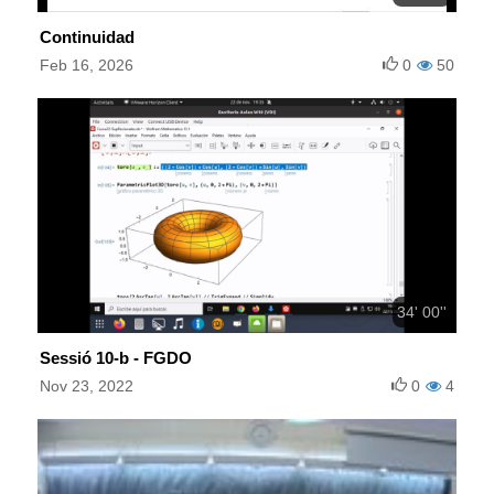
Continuidad
Feb 16, 2026
0
50
34' 00''
Sessió 10-b - FGDO
Nov 23, 2022
0
4