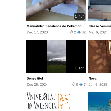
1' 48''
Manualidad nadalenca de Pokemon
Classe Seminar
Dec 17, 2023
2
32
Mar 6, 2024
1' 30''
Sense títol
Nova
Dec 25, 2024
0
7
Jan 6, 2025