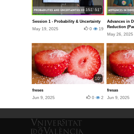
151' 51''
Session 1 - Probability & Uncertainty
Advances in D
Reduction (Part
May 19, 2025
0
19
May 26, 2025
10''
freses
fresas
Jun 9, 2025
0
2
Jun 9, 2025