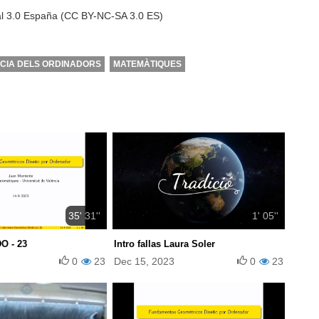
al 3.0 España (CC BY-NC-SA 3.0 ES)
NCIA DELS ORDINADORS
MATEMÀTIQUES
35' 31''
1' 05''
O - 23
Intro fallas Laura Soler
0
23
Dec 15, 2023
0
23