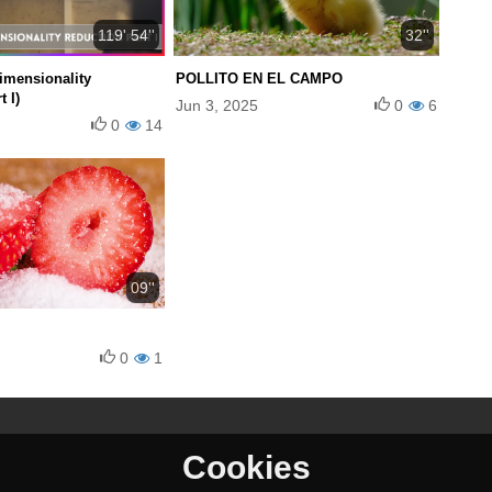
119' 54''
32''
imensionality
POLLITO EN EL CAMPO
 I)
Jun 3, 2025
0
6
0
14
09''
0
1
Cookies