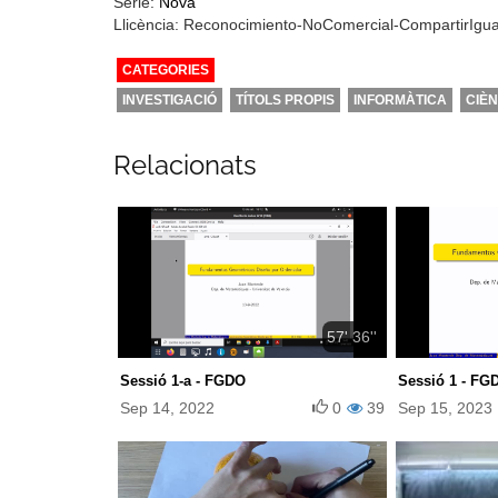
Sèrie:
Nova
Llicència: Reconocimiento-NoComercial-CompartirIgu
CATEGORIES
INVESTIGACIÓ
TÍTOLS PROPIS
INFORMÀTICA
CIÈ
Relacionats
57' 36''
Sessió 1-a - FGDO
Sessió 1 - FGD
Sep 14, 2022
0
39
Sep 15, 2023