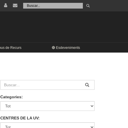
Tramet
Buscar
pus de Recurs
🔴 Esdeveniments
Categories:
CENTRES DE LA UV: