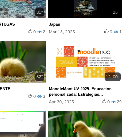
31''
25''
RTUGAS
Japan
0
2
Mar 13, 2025
0
1
32''
12' 00''
CENTE
MoodleMoot UV 2025. Educación
personalizada: Estrategias
0
3
innovadoras para optimizar la oferta
Apr 30, 2025
0
29
académica y el proceso de admisión.