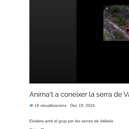
Anima't a coneixer la serra de V
16 visualitzacions
· Dec 19, 2024
Eixideta amb el grup per les serres de Vallada