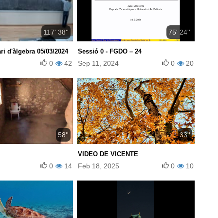
117' 38''
75' 24''
i d'àlgebra 05/03/2024
Sessió 0 - FGDO – 24
0
42
Sep 11, 2024
0
20
58''
33''
VIDEO DE VICENTE
0
14
Feb 18, 2025
0
10