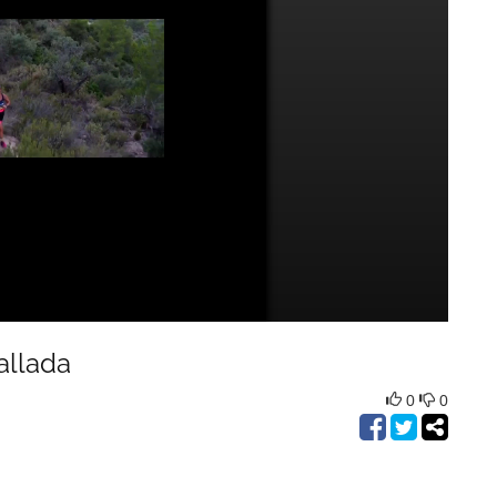
allada
0
0