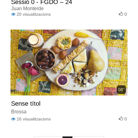
Sessió 0 - FGDO – 24
Juan Monterde
20
visualitzacions
0
08''
Sense títol
Brossa
16
visualitzacions
0