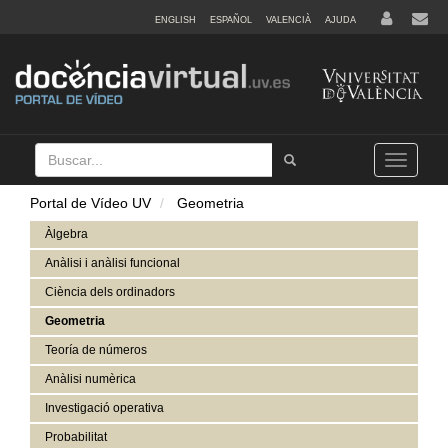
ENGLISH
ESPAÑOL
VALENCIÀ
AJUDA
Buscar
Tramet
Toggle
navigation
Portal de Vídeo UV
Geometria
Àlgebra
Anàlisi i anàlisi funcional
Ciència dels ordinadors
Geometria
Teoría de números
Anàlisi numèrica
Investigació operativa
Probabilitat