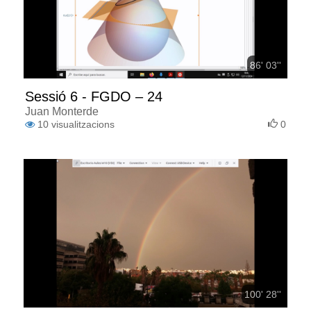
86' 03''
Sessió 6 - FGDO – 24
Juan Monterde
10
visualitzacions
0
100' 28''