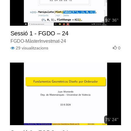
92' 36''
Sessió 1 - FGDO – 24
FGDO-MàsterInvestmat-24
29
visualitzacions
0
75' 24''