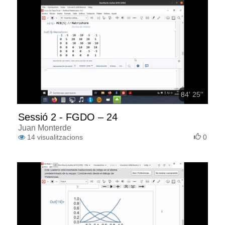
84' 25''
Sessió 2 - FGDO – 24
Juan Monterde
14
visualitzacions
0