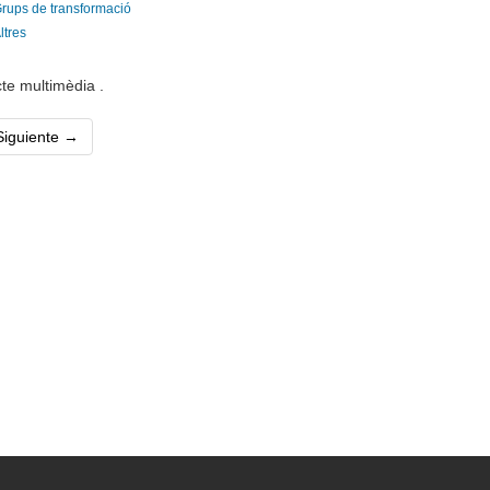
rups de transformació
ltres
te multimèdia .
ent)
Siguiente →