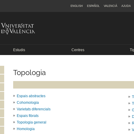
ENGLISH
ESPAÑOL
VALENCIÀ
AJUDA
Estudis
Centres
Ti
Topologia
Espais abstractes
T
Cohomologia
T
Varietats diferencials
G
Espais fibrats
D
Topologia general
R
Homologia
V