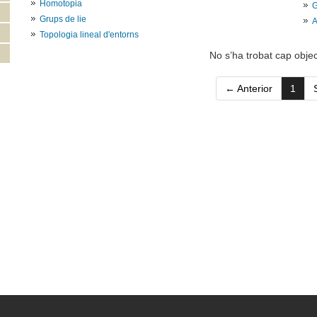
Homotopia
G
Grups de lie
A
Topologia lineal d'entorns
No s’ha trobat cap objec
(curr
← Anterior
1