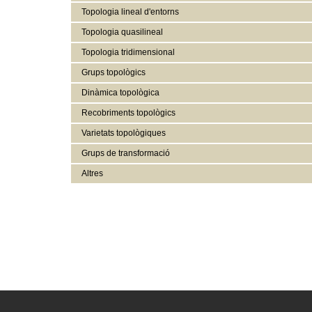
Topologia lineal d'entorns
Topologia quasilineal
Topologia tridimensional
Grups topològics
Dinàmica topològica
Recobriments topològics
Varietats topològiques
Grups de transformació
Altres