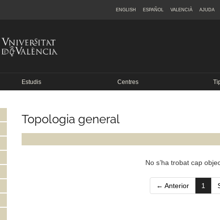
ENGLISH
ESPAÑOL
VALENCIÀ
AJUDA
Estudis
Centres
Ti
Topologia general
No s’ha trobat cap objec
(curr
← Anterior
1