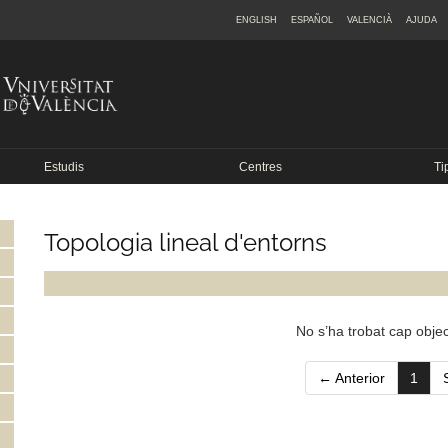
ENGLISH
ESPAÑOL
VALENCIÀ
AJUDA
Estudis
Centres
Ti
Topologia lineal d'entorns
No s’ha trobat cap objec
(curr
← Anterior
1