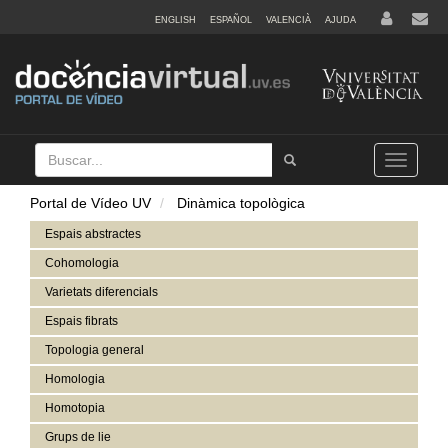
ENGLISH
ESPAÑOL
VALENCIÀ
AJUDA
Buscar
Tramet
Toggle
navigation
Portal de Vídeo UV
Dinàmica topològica
Espais abstractes
Cohomologia
Varietats diferencials
Espais fibrats
Topologia general
Homologia
Homotopia
Grups de lie