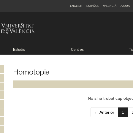
ENGLISH
ESPAÑOL
VALENCIÀ
AJUDA
Estudis
Centres
Ti
Homotopia
No s’ha trobat cap objec
(curr
← Anterior
1