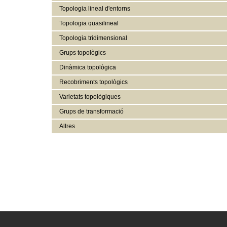
Topologia lineal d'entorns
Topologia quasilineal
Topologia tridimensional
Grups topològics
Dinàmica topològica
Recobriments topològics
Varietats topològiques
Grups de transformació
Altres