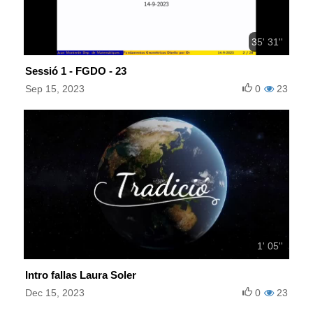
35' 31''
Sessió 1 - FGDO - 23
Sep 15, 2023
0
23
1' 05''
Intro fallas Laura Soler
Dec 15, 2023
0
23