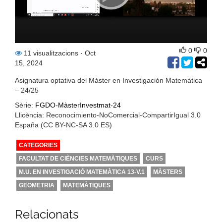
0
0
11 visualitzacions
· Oct
15, 2024
Asignatura optativa del Máster en Investigación Matemática
– 24/25
Sèrie:
FGDO-MàsterInvestmat-24
Llicència: Reconocimiento-NoComercial-CompartirIgual 3.0
España (CC BY-NC-SA 3.0 ES)
CATEGORIES
FACULTAT DE CIÈNCIES MATEMÀTIQUES
CURS
M.U. EN INVESTIGACIÓ MATEMÀTICA 13-V.1
MÀSTERS
GEOMETRIA
MATEMÀTIQUES
Relacionats