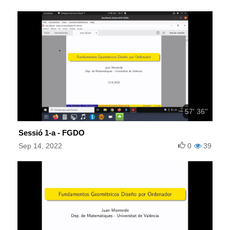
57' 36''
Sessió 1-a - FGDO
Sep 14, 2022
0
39