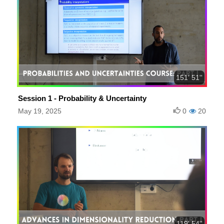
151' 51''
Session 1 - Probability & Uncertainty
May 19, 2025
0
20
119' 54''