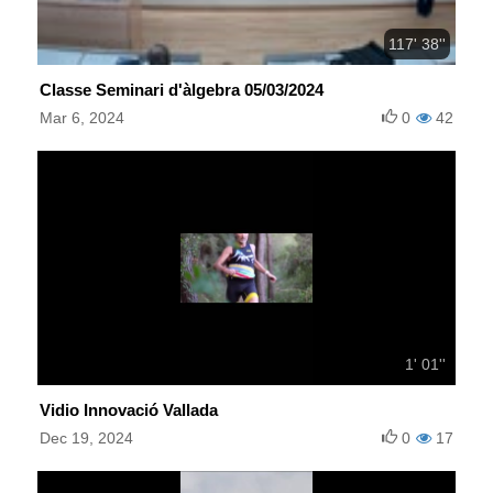
117' 38''
Classe Seminari d'àlgebra 05/03/2024
Mar 6, 2024
0
42
1' 01''
Vidio Innovació Vallada
Dec 19, 2024
0
17