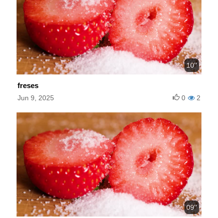
10''
freses
Jun 9, 2025
0
2
09''