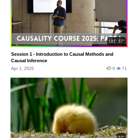
181' 37''
Session 1 - Introduction to Causal Methods and
Causal Inference
Apr 1, 2025
0
71
32''