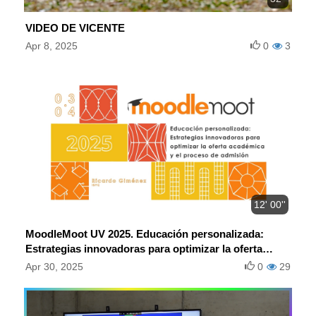
VIDEO DE VICENTE
Apr 8, 2025
0
3
12' 00''
MoodleMoot UV 2025. Educación personalizada:
Estrategias innovadoras para optimizar la oferta
académica y el proceso de admisión.
Apr 30, 2025
0
29