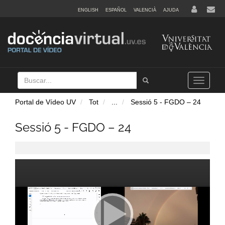
ENGLISH
ESPAÑOL
VALENCIÀ
AJUDA
Buscar
Tramet
Toggle
navigation
Portal de Vídeo UV
Tot
...
Sessió 5 - FGDO – 24
Sessió 5 - FGDO – 24