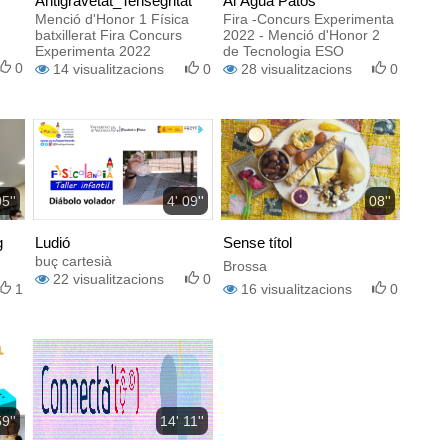
Antigravetat_Tensegritat
Al Agua Patos
Menció d'Honor 1 Física
Fira -Concurs Experimenta
batxillerat Fira Concurs
2022 - Menció d'Honor 2
Experimenta 2022
de Tecnologia ESO
0
14
visualitzacions
0
28
visualitzacions
0
5''
4' 09''
08''
g
Ludió
Sense títol
buç cartesià
Brossa
22
visualitzacions
0
1
16
visualitzacions
0
59''
14' 11''