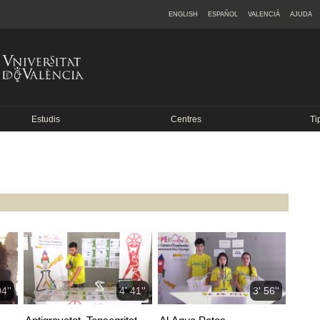
ENGLISH
ESPAÑOL
VALENCIÀ
AJUDA
Estudis
Centres
Ti
04''
4' 41''
3' 56''