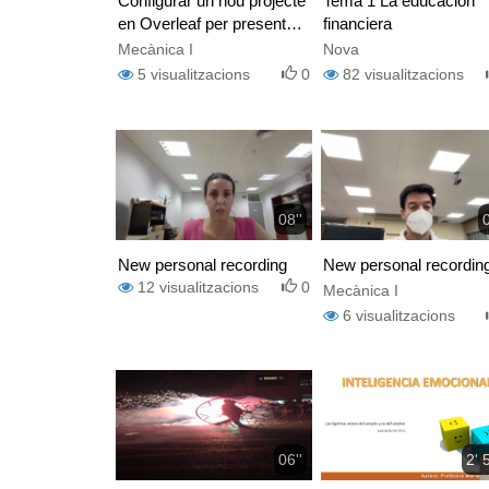
Configurar un nou projecte
Tema 1 La educación
en Overleaf per presentar
financiera
exercicis de Mecànica I
Mecànica I
Nova
5
visualitzacions
0
82
visualitzacions
08''
0
New personal recording
New personal recordin
12
visualitzacions
0
Mecànica I
6
visualitzacions
06''
2' 