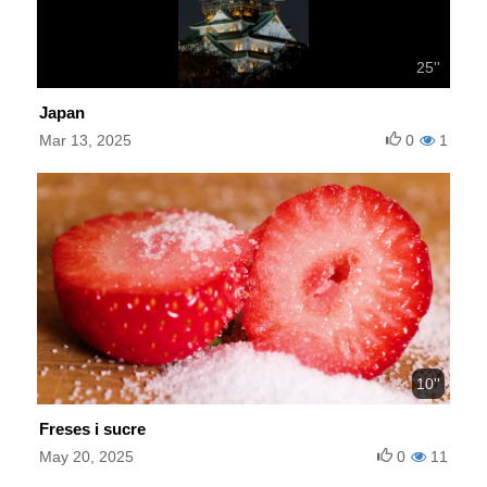
25''
Japan
Mar 13, 2025
0
1
10''
Freses i sucre
May 20, 2025
0
11