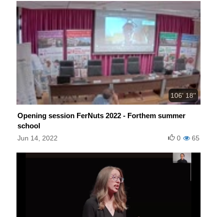
106' 18''
Opening session FerNuts 2022 - Forthem summer
school
Jun 14, 2022
0
65