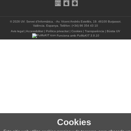
© 2026 UV. Servei d’Informàtica. - Av. Vicent Andrés Estellés, 19. 46100 Burjassot.
València. Espanya. Telèfon: (+34) 96 354 43 10
Avis legal
|
Accessibilitat
|
Política privacitat
|
Cookies
|
Transparència
|
Bústia UV
Funciona amb
PuMuKIT 3.9.10
Cookies