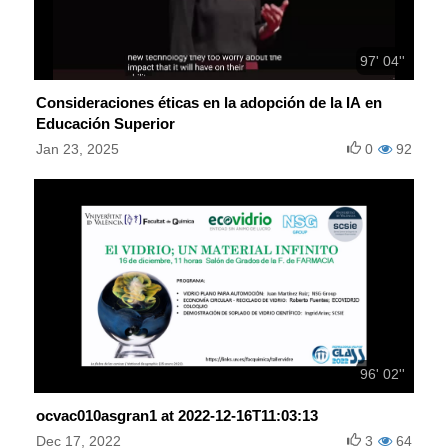
97' 04''
Consideraciones éticas en la adopción de la IA en
Educación Superior
Jan 23, 2025
0
92
96' 02''
ocvac010asgran1 at 2022-12-16T11:03:13
Dec 17, 2022
3
64