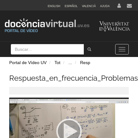
ENGLISH
ESPAÑOL
VALENCIÀ
AJUDA
Buscar
Tramet
Toggle
navigation
Portal de Vídeo UV
Tot
...
Resp
Respuesta_en_frecuencia_Problemas