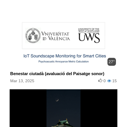
27''
Benestar ciutadà (avaluació del Paisatge sonor)
Mar 13, 2025
0
15