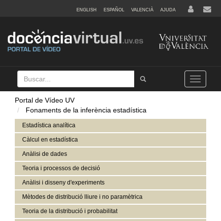
ENGLISH
ESPAÑOL
VALENCIÀ
AJUDA
Buscar
Tramet
Toggle
navigation
Portal de Vídeo UV
Fonaments de la inferència estadística
Estadística analítica
Càlcul en estadística
Anàlisi de dades
Teoria i processos de decisió
Anàlisi i disseny d'experiments
Mètodes de distribució lliure i no paramètrica
Teoria de la distribució i probabilitat