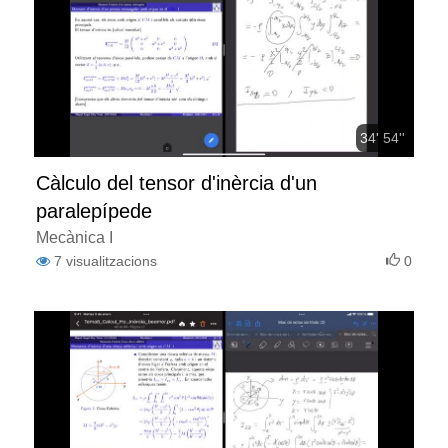
34' 54''
Càlculo del tensor d'inèrcia d'un
paralepípede
Mecànica I
7
visualitzacions
0