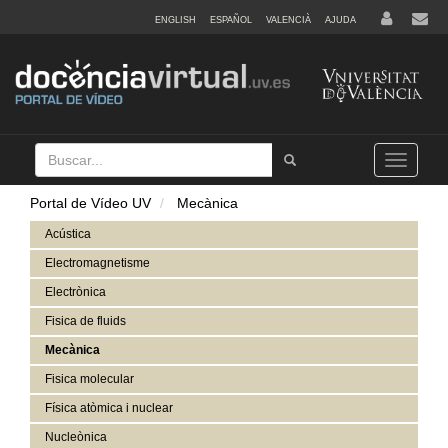
ENGLISH
ESPAÑOL
VALENCIÀ
AJUDA
Buscar
Tramet
Toggle
navigation
Portal de Vídeo UV
Mecànica
Acústica
Electromagnetisme
Electrònica
Fisica de fluids
Mecànica
Fisica molecular
Física atòmica i nuclear
Nucleònica