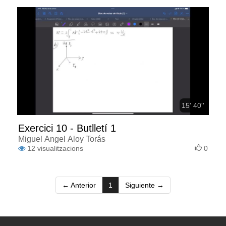
15' 40''
Exercici 10 - Butlletí 1
Miguel Ángel Aloy Torás
12
visualitzacions
0
(current)
← Anterior
1
Siguiente →