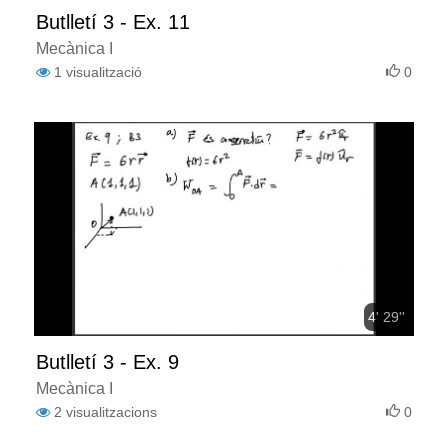
Butlletí 3 - Ex. 11
Mecànica I
1
visualització
0
4' 29''
Butlletí 3 - Ex. 9
Mecànica I
2
visualitzacions
0