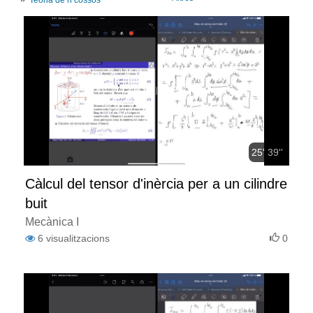
25' 39''
Càlcul del tensor d'inèrcia per a un cilindre
buit
Mecànica I
6
visualitzacions
0