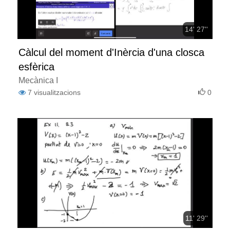
14' 27''
Càlcul del moment d'Inèrcia d'una closca
esfèrica
Mecànica I
7
visualitzacions
0
11' 29''