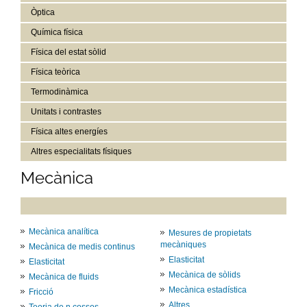
Òptica
Química física
Física del estat sòlid
Física teòrica
Termodinàmica
Unitats i contrastes
Física altes energíes
Altres especialitats físiques
Mecànica
Mecànica analítica
Mesures de propietats
mecàniques
Mecànica de medis continus
Elasticitat
Elasticitat
Mecànica de sòlids
Mecànica de fluids
Mecànica estadística
Fricció
Altres
Teoria de n cossos