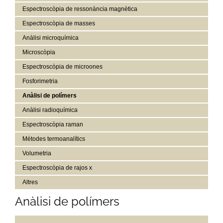
Espectroscòpia de ressonància magnètica
Espectroscòpia de masses
Anàlisi microquímica
Microscòpia
Espectroscòpia de microones
Fosforimetria
Anàlisi de polímers
Anàlisi radioquímica
Espectroscòpia raman
Mètodes termoanalítics
Volumetria
Espectroscòpia de rajos x
Altres
Anàlisi de polímers