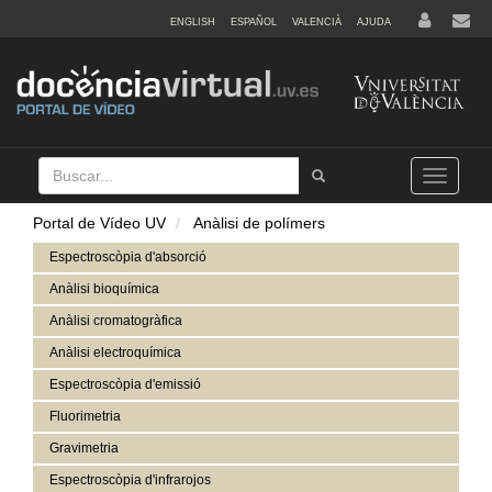
ENGLISH
ESPAÑOL
VALENCIÀ
AJUDA
Buscar
Tramet
Toggle
navigation
Portal de Vídeo UV
Anàlisi de polímers
Espectroscòpia d'absorció
Anàlisi bioquímica
Anàlisi cromatogràfica
Anàlisi electroquímica
Espectroscòpia d'emissió
Fluorimetria
Gravimetria
Espectroscòpia d'infrarojos