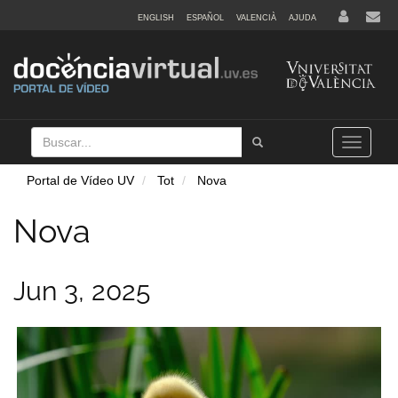
ENGLISH
ESPAÑOL
VALENCIÀ
AJUDA
Buscar
Tramet
Toggle
navigation
Portal de Vídeo UV
Tot
Nova
Nova
Jun 3, 2025