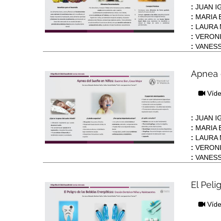
:
JUAN I
:
MARIA 
:
LAURA 
:
VERONI
:
VANESS
Apnea 
Víd
:
JUAN I
:
MARIA 
:
LAURA 
:
VERONI
:
VANESS
El Peli
Víd