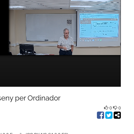
eny per Ordinador
0
0