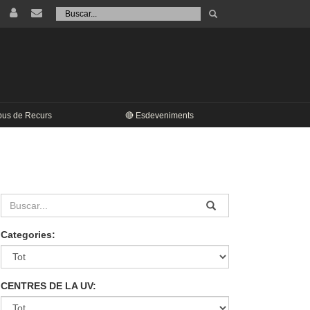
Tramet
Buscar
pus de Recurs
🔴 Esdeveniments
Categories:
CENTRES DE LA UV: