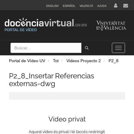
ENGLISH
ESPAÑOL
VALENCIÀ
AJUDA
Buscar
Tramet
Toggle
navigation
Portal de Vídeo UV
Tot
Videos Proyecto 2
P2_8
P2_8_Insertar Referencias
externas-dwg