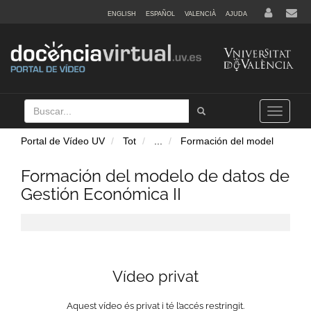
ENGLISH
ESPAÑOL
VALENCIÀ
AJUDA
Buscar
Tramet
Toggle
navigation
Portal de Vídeo UV
Tot
...
Formación del model
Formación del modelo de datos de
Gestión Económica II