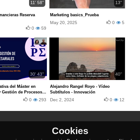
11' 58''
13''
inancieras Reserva
Marketing basics_Prueba
May 20, 2025
0
5
0
59
30' 43''
40''
tiva del Máster en
Alejandro Rangel Royo - Vídeo
y Gestión de Procesos
Subtítulos - Innovación
 - Curso 25/26
0
293
Dec 2, 2024
0
12
Cookies