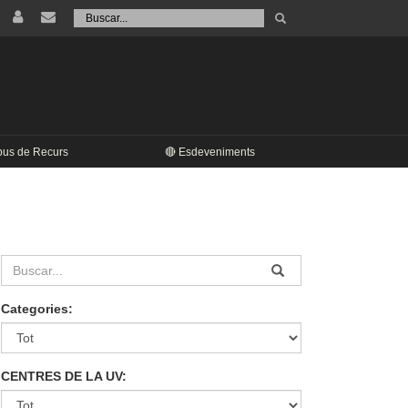
Tramet
Buscar
pus de Recurs
🔴 Esdeveniments
Categories:
CENTRES DE LA UV: