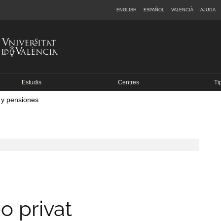
ENGLISH
ESPAÑOL
VALENCIÀ
AJUDA
Estudis
Centres
Ti
 y pensiones