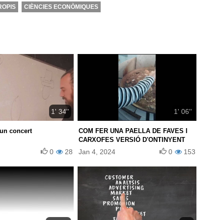
ROPIS
CIÈNCIES ECONÒMIQUES
1' 34''
1' 06''
un concert
COM FER UNA PAELLA DE FAVES I
CARXOFES VERSIÓ D'ONTINYENT
0
28
Jan 4, 2024
0
153