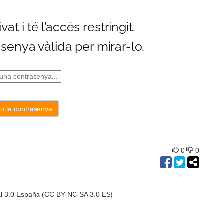
0
0
al 3.0 España (CC BY-NC-SA 3.0 ES)