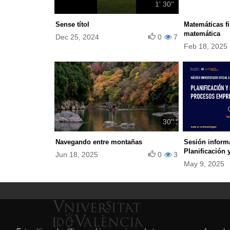
1' 30''
Sense títol
Matemáticas f
matemática
Dec 25, 2024
0
7
Feb 18, 2025
30''
Navegando entre montañas
Sesión informa
Planificación 
Jun 18, 2025
0
3
Empresariales
May 9, 2025