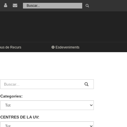
Tramet
Buscar
pus de Recurs
🔴 Esdeveniments
Categories:
CENTRES DE LA UV: