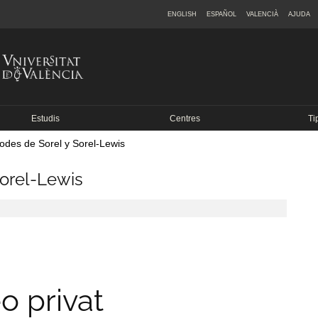
ENGLISH
ESPAÑOL
VALENCIÀ
AJUDA
Estudis
Centres
Ti
des de Sorel y Sorel-Lewis
orel-Lewis