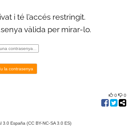
0
0
al 3.0 España (CC BY-NC-SA 3.0 ES)