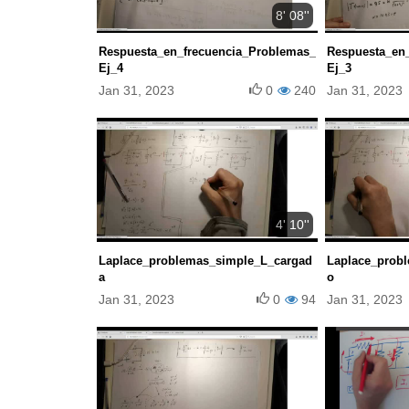
8' 08''
Respuesta_en_frecuencia_Problemas_
Respuesta_en
Ej_4
Ej_3
Jan 31, 2023
0
240
Jan 31, 2023
4' 10''
Laplace_problemas_simple_L_cargad
Laplace_prob
a
o
Jan 31, 2023
0
94
Jan 31, 2023