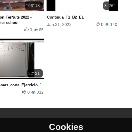
106' 18''
3' 26''
on FerNuts 2022 -
Continua_T1_B2_E1
er school
Jan 31, 2023
0
140
0
65
32' 31''
emas_corte_Ejercicio_1
0
332
Cookies