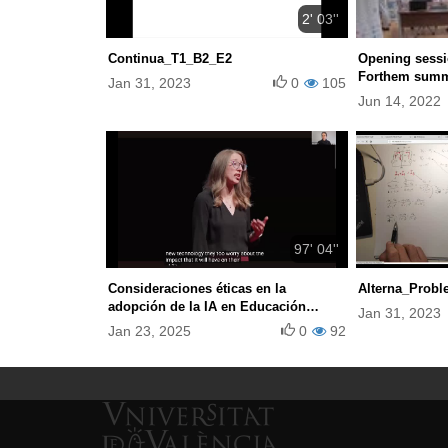
2' 03''
Continua_T1_B2_E2
Opening sessi
Forthem summ
Jan 31, 2023
0
105
Jun 14, 2022
97' 04''
Consideraciones éticas en la
Alterna_Probl
adopción de la IA en Educación
Jan 31, 2023
Superior
Jan 23, 2025
0
92