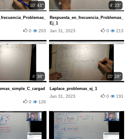
10' 43''
4' 23''
_frecuencia_Problemas_
Respuesta_en_frecuencia_Problemas_
Ej_1
0
203
Jan 31, 2023
0
213
4' 38''
20' 28''
lemas_simple_C_cargad
Laplace_problemas_ej_1
Jan 31, 2023
0
191
0
126