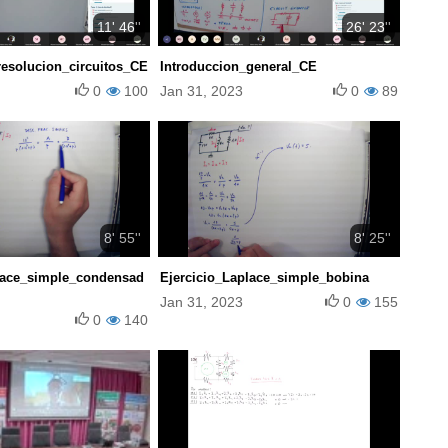
11' 46''
26' 23''
resolucion_circuitos_CE
Introduccion_general_CE
0
100
Jan 31, 2023
0
89
8' 55''
8' 25''
lace_simple_condensad
Ejercicio_Laplace_simple_bobina
Jan 31, 2023
0
155
0
140