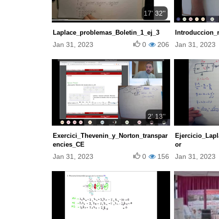
17' 32''
Laplace_problemas_Boletin_1_ej_3
Introduccion_
Jan 31, 2023
0
206
Jan 31, 2023
2' 13''
Exercici_Thevenin_y_Norton_transpar
Ejercicio_Lap
encies_CE
or
Jan 31, 2023
0
156
Jan 31, 2023