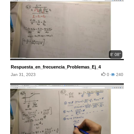
8' 08''
Respuesta_en_frecuencia_Problemas_Ej_4
Jan 31, 2023
0
240