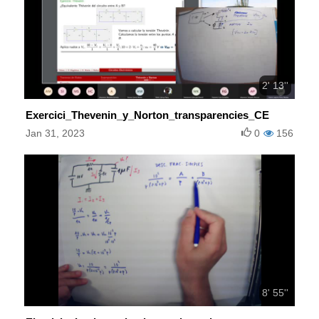
2' 13''
Exercici_Thevenin_y_Norton_transparencies_CE
Jan 31, 2023
0
156
8' 55''