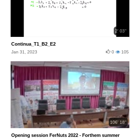
2' 03''
Continua_T1_B2_E2
Jan 31, 2023
0
105
106' 18''
Opening session FerNuts 2022 - Forthem summer