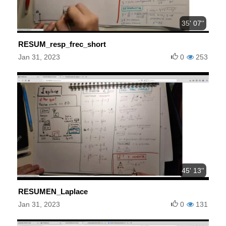
35' 07''
RESUM_resp_frec_short
Jan 31, 2023
0
253
45' 13''
RESUMEN_Laplace
Jan 31, 2023
0
131