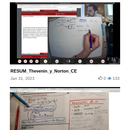
3' 31''
RESUM_Thevenin_y_Norton_CE
Jan 31, 2023
0
133