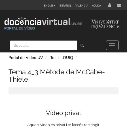
ENGLISH
ESPAÑOL
VALENCIÀ
AJUDA
Buscar
Tramet
Toggle
navigation
Portal de Vídeo UV
Tot
OUIQ
Tema 4_3 Mètode de McCabe-
Thiele