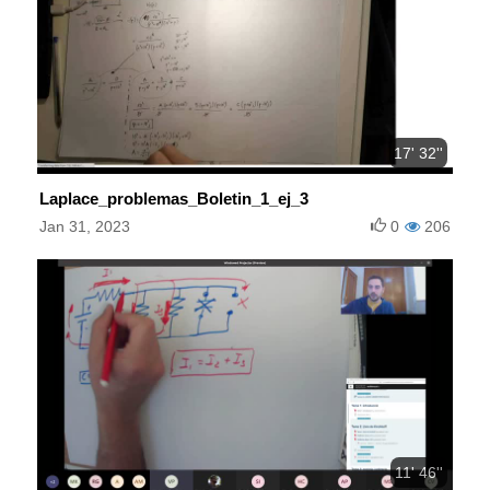
17' 32''
Laplace_problemas_Boletin_1_ej_3
Jan 31, 2023
0
206
11' 46''