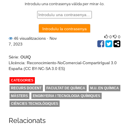
0
0
46 visualitzacions
· Nov
7, 2023
Sèrie:
OUIQ
Llicència: Reconocimiento-NoComercial-CompartirIgual 3.0
España (CC BY-NC-SA 3.0 ES)
CATEGORIES
RECURS DOCENT
FACULTAT DE QUÍMICA
M.U. EN QUÍMICA
MÀSTERS
ENGINYERIA I TECNOLOGIA QUÍMIQUES
CIÈNCIES TECNOLÒGIQUES
Relacionats