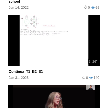
school
Jun 14, 2022
0
65
3' 26''
Continua_T1_B2_E1
Jan 31, 2023
0
140