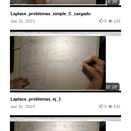
4' 38''
Laplace_problemas_simple_C_cargado
Jan 31, 2023
0
126
20' 28''
Laplace_problemas_ej_1
Jan 31, 2023
0
191