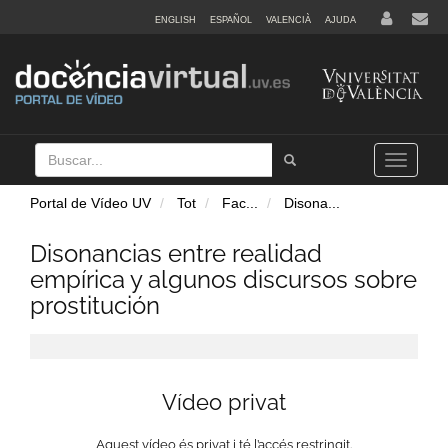
ENGLISH
ESPAÑOL
VALENCIÀ
AJUDA
Buscar
Tramet
Toggle
navigation
Portal de Vídeo UV
Tot
Fac
...
Disona
...
Disonancias entre realidad
empírica y algunos discursos sobre
prostitución