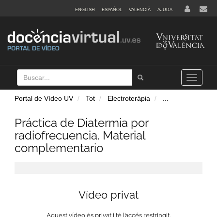
ENGLISH
ESPAÑOL
VALENCIÀ
AJUDA
Buscar
Tramet
Toggle
navigation
Portal de Vídeo UV
Tot
Electroteràpia
...
Práctica de Diatermia por
radiofrecuencia. Material
complementario