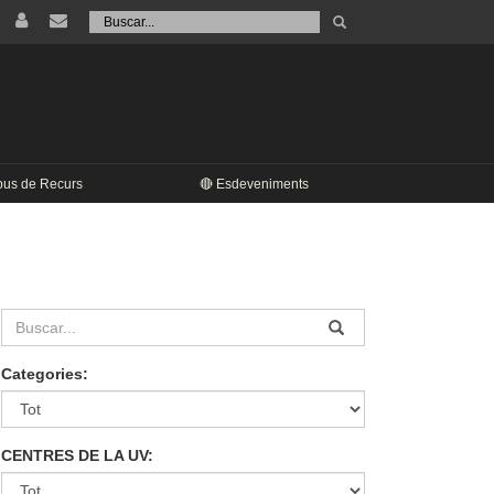
Tramet
Buscar
pus de Recurs
🔴 Esdeveniments
Categories:
CENTRES DE LA UV: