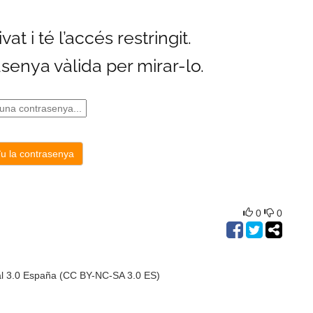
0
0
al 3.0 España (CC BY-NC-SA 3.0 ES)