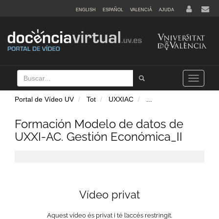
ENGLISH
ESPAÑOL
VALENCIÀ
AJUDA
Buscar
Tramet
Toggle
navigation
Portal de Vídeo UV
Tot
UXXIAC
...
Formación Modelo de datos de
UXXI-AC. Gestión Económica_II