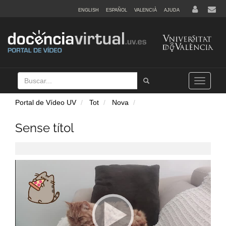
ENGLISH
ESPAÑOL
VALENCIÀ
AJUDA
Buscar
Tramet
Toggle
navigation
Portal de Vídeo UV
Tot
Nova
Sense títol