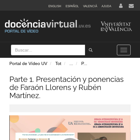
ENGLISH
ESPAÑOL
VALENCIÀ
AJUDA
Buscar
Tramet
Toggle
navigation
Portal de Vídeo UV
Tot
...
P
...
Parte 1. Presentación y ponencias
de Faraón Llorens y Rubén
Martínez.