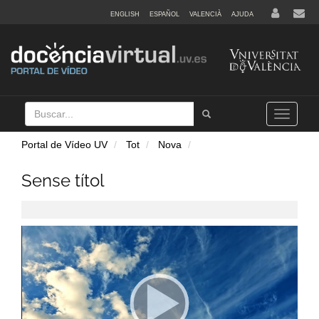
ENGLISH
ESPAÑOL
VALENCIÀ
AJUDA
Buscar
Tramet
Toggle
navigation
Portal de Vídeo UV
Tot
Nova
Sense títol