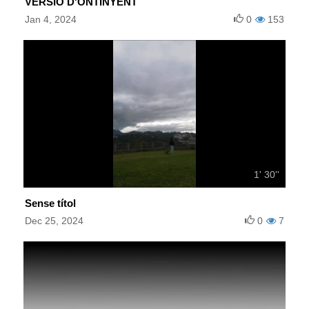
VERSIÓ D'ONTINYENT
Jan 4, 2024
0
153
1' 30''
Sense títol
Dec 25, 2024
0
7