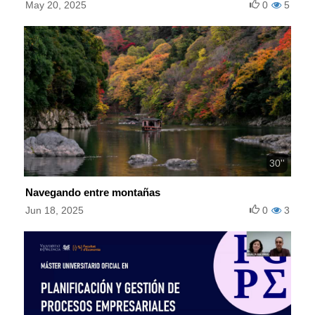
May 20, 2025
0
5
30''
Navegando entre montañas
Jun 18, 2025
0
3