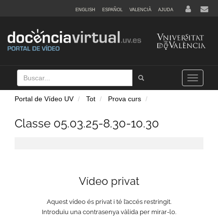
ENGLISH
ESPAÑOL
VALENCIÀ
AJUDA
Buscar
Tramet
Toggle
navigation
Portal de Vídeo UV
Tot
Prova curs
Classe 05.03.25-8.30-10.30