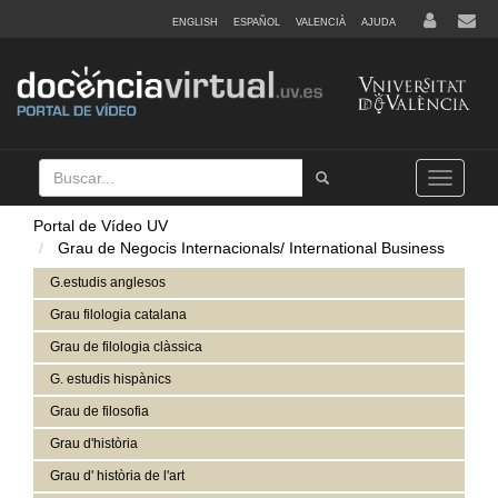
ENGLISH
ESPAÑOL
VALENCIÀ
AJUDA
Buscar
Tramet
Toggle
navigation
Portal de Vídeo UV
Grau de Negocis Internacionals/ International Business
G.estudis anglesos
Grau filologia catalana
Grau de filologia clàssica
G. estudis hispànics
Grau de filosofia
Grau d'història
Grau d' història de l'art