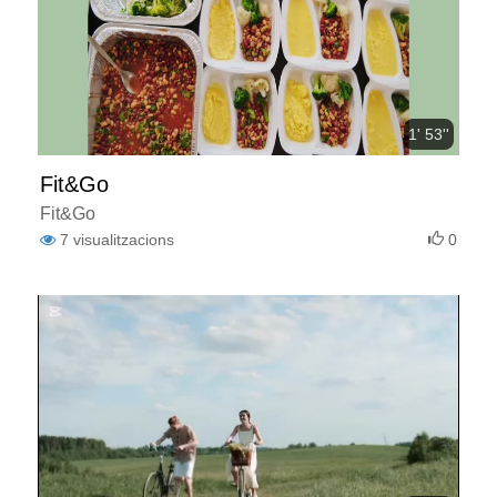
1' 53''
Fit&Go
Fit&Go
7
visualitzacions
0