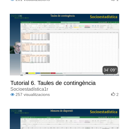
34' 09''
Tutorial 6. Taules de contingència
Socioestadística1r
257
visualitzacions
2