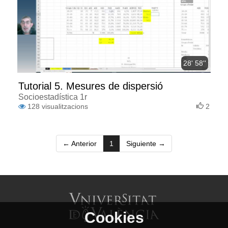
28' 58''
Tutorial 5. Mesures de dispersió
Socioestadística 1r
128
visualitzacions
2
(current)
← Anterior
1
Siguiente →
Cookies