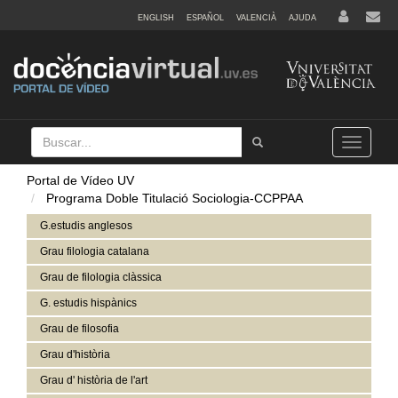
ENGLISH
ESPAÑOL
VALENCIÀ
AJUDA
Buscar
Tramet
Toggle
navigation
Portal de Vídeo UV
Programa Doble Titulació Sociologia-CCPPAA
G.estudis anglesos
Grau filologia catalana
Grau de filologia clàssica
G. estudis hispànics
Grau de filosofia
Grau d'història
Grau d' història de l'art