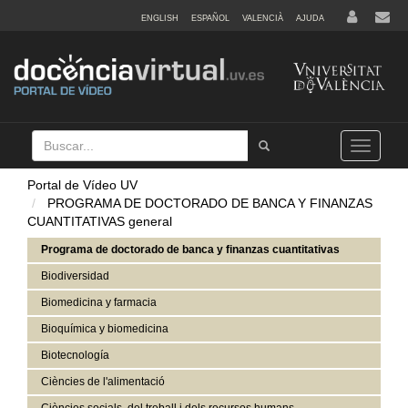
ENGLISH
ESPAÑOL
VALENCIÀ
AJUDA
Buscar
Tramet
Toggle
navigation
Portal de Vídeo UV
PROGRAMA DE DOCTORADO DE BANCA Y FINANZAS
CUANTITATIVAS general
Programa de doctorado de banca y finanzas cuantitativas
Biodiversidad
Biomedicina y farmacia
Bioquímica y biomedicina
Biotecnología
Ciències de l'alimentació
Ciències socials, del treball i dels recursos humans