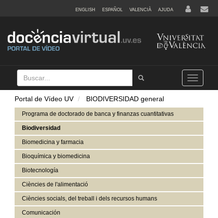
ENGLISH
ESPAÑOL
VALENCIÀ
AJUDA
Buscar
Tramet
Toggle
navigation
Portal de Vídeo UV
BIODIVERSIDAD general
Programa de doctorado de banca y finanzas cuantitativas
Biodiversidad
Biomedicina y farmacia
Bioquímica y biomedicina
Biotecnología
Ciències de l'alimentació
Ciències socials, del treball i dels recursos humans
Comunicación