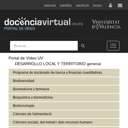
ENGLISH
ESPAÑOL
VALENCIÀ
AJUDA
Buscar
Tramet
Toggle
navigation
Portal de Vídeo UV
DESARROLLO LOCAL Y TERRITORIO general
Programa de doctorado de banca y finanzas cuantitativas
Biodiversidad
Biomedicina y farmacia
Bioquímica y biomedicina
Biotecnología
Ciències de l'alimentació
Ciències socials, del treball i dels recursos humans