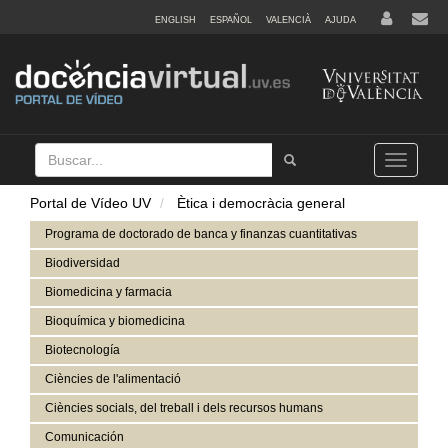
ENGLISH
ESPAÑOL
VALENCIÀ
AJUDA
Buscar
Tramet
Toggle
navigation
Portal de Vídeo UV
Ètica i democràcia general
Programa de doctorado de banca y finanzas cuantitativas
Biodiversidad
Biomedicina y farmacia
Bioquímica y biomedicina
Biotecnología
Ciències de l'alimentació
Ciències socials, del treball i dels recursos humans
Comunicación