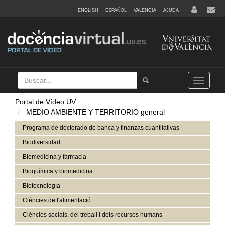
ENGLISH
ESPAÑOL
VALENCIÀ
AJUDA
Buscar
Tramet
Toggle
navigation
Portal de Vídeo UV
MEDIO AMBIENTE Y TERRITORIO general
Programa de doctorado de banca y finanzas cuantitativas
Biodiversidad
Biomedicina y farmacia
Bioquímica y biomedicina
Biotecnología
Ciències de l'alimentació
Ciències socials, del treball i dels recursos humans